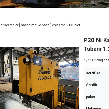
ar kelimeler [ hasco mould base ] eşleşme
2
Ürünler.
P20 Ni Ka
Tabanı 1
fiyat:
Pricing based o
sertifika
Sertlik
paket
Malzeme