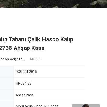
lıp Tabanı Çelik Hasco Kalıp
.2738 Ahşap Kasa
n weight and material
MOQ:
1
IS09001:2015
HRC34-38
ahşap kasa
3Cr2MnNiMo,P20+Ni,1.2738