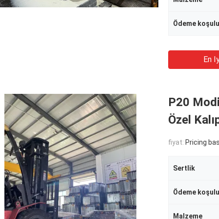
Ödeme koşul
En Iy
P20 Modi
Özel Kal
fiyat:
Pricing based o
Sertlik
Ödeme koşul
Malzeme