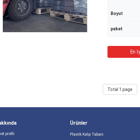
Boyut
paket
En Iy
Total 1 page
akkında
Ürünler
ket profili
Plastik Kalıp Tabanı