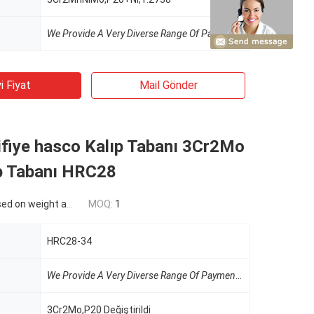
u
We Provide A Very Diverse Range Of Payment Methods.
Çok Çe
i Fiyat
Mail Gönder
fiye hasco Kalıp Tabanı 3Cr2Mo
ıp Tabanı HRC28
n weight and material
MOQ:
1
HRC28-34
u
We Provide A Very Diverse Range Of Payment Methods.
Çok Çe
3Cr2Mo,P20 Değiştirildi