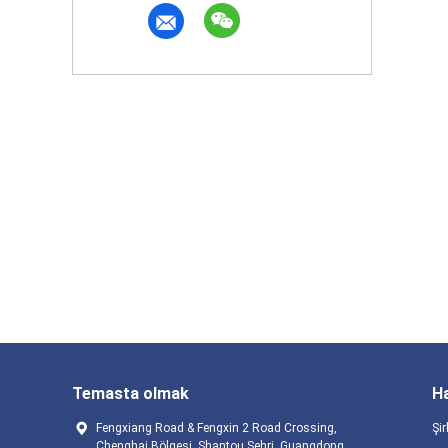
Temasta olmak
H
Fengxiang Road & Fengxin 2 Road Crossing,
Şir
Chenghai Bölgesi, Shantou Şehri, Guangdong