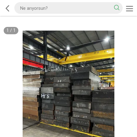
1
/
1