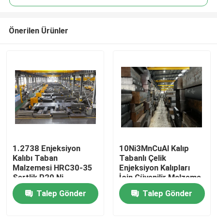
Önerilen Ürünler
1.2738 Enjeksiyon
10Ni3MnCuAl Kalıp
Ana sayfa
Kalıbı Taban
Tabanlı Çelik
Malzemesi HRC30-35
Enjeksiyon Kalıpları
Sertlik P20 Ni
İçin Güvenilir Malzeme
Ürünler
Talep Gönder
Talep Gönder
VİDEOLAR