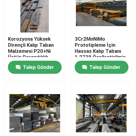
Hakkımızda
Fabrika turu
Korozyona Yüksek
3Cr2MnNiMo
Dirençli Kalıp Taban
Prototipleme İçin
Malzemesi P20+Ni
Hassas Kalıp Tabanı
Kalite kontrol
Üstün Dayanıklılık
1.2738 Özelleştirilmiş
Talep Gönder
Talep Gönder
Teklif isteği
Plastik Kalıp Tabanı
Standart Kalıp Tabanı
Özel Kalıp Tabanları