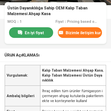
Üstün Dayanıklılığa Sahip OEM Kalıp Taban
Malzemesi Ahşap Kasa
MOQ：1
Fiyat：Pricing based on weight and material
En iyi fiyat
Bizimle iletişim kur
ÜRüN AçıKLAMASı
Kalıp Taban Malzemesi Ahşap Kasa
,
Vurgulamak:
Kalıp Taban Malzemesi Üstün Daya
nıklılık
İhraç edilen tüm ürünler fümigasyon i
Ambalaj bilgileri
çermeyen ahşap kutularda paketlenm
ekte ve konteynerler kullanıl