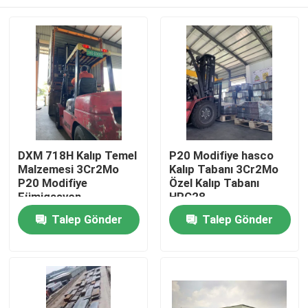
DXM 718H Kalıp Temel
P20 Modifiye hasco
Malzemesi 3Cr2Mo
Kalıp Tabanı 3Cr2Mo
P20 Modifiye
Özel Kalıp Tabanı
Fümigasyon
HRC28
İçermeyen Ahşap
Ana sayfa
Talep Gönder
Talep Gönder
Kutular
Ürünler
VİDEOLAR