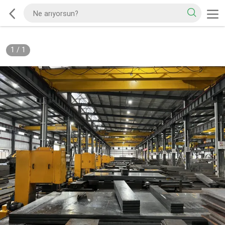
1
/
1