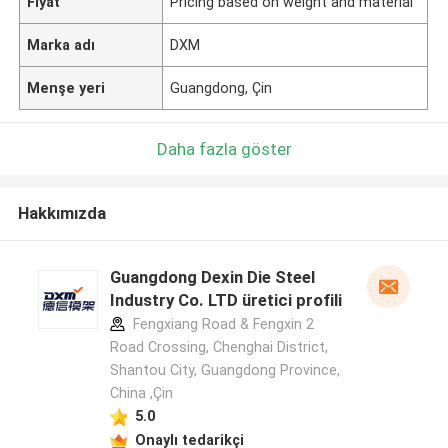
Fiyat
Pricing based on weight and material
Marka adı
DXM
Menşe yeri
Guangdong, Çin
Daha fazla göster
Hakkımızda
Guangdong Dexin Die Steel
Industry Co. LTD üretici profili
Fengxiang Road & Fengxin 2
Road Crossing, Chenghai District,
Shantou City, Guangdong Province,
China ,Çin
5.0
Onaylı tedarikçi